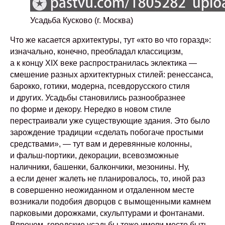
Усадьба Кусково (г. Москва)
Что же касается архитектуры, тут «кто во что горазд»:
изначально, конечно, преобладал классицизм,
а к концу XIX веке распространилась эклектика —
смешение разных архитектурных стилей: ренессанса,
барокко, готики, модерна, псевдорусского стиля
и других. Усадьбы становились разнообразнее
по форме и декору. Нередко в новом стиле
перестраивали уже существующие здания. Это было
зарождение традиции «сделать побогаче простыми
средствами», — тут вам и деревянные колонны,
и фальш-портики, декорации, всевозможные
наличники, башенки, балкончики, мезонины. Ну,
а если денег жалеть не планировалось, то, иной раз
в совершенно неожиданном и отдаленном месте
возникали подобия дворцов с вымощенными камнем
парковыми дорожками, скульптурами и фонтанами.
Впрочем, городские усадьбы тоже имели место быть,