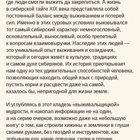
где люди смогли выжить да закрепиться. А жизнь
в сибирской тайге XIX века представляла собой
постоянный баланс между выживанием и потерей
сил. Именно в этих суровых условиях выковывался
тот самый сибирский характер: немногословный,
основательный, выносливый, особо трепетный
к вопросам взаимовыручки. Наследие этих людей —
это уникальный опыт выживания и созидания,
который и сегодня живёт в культуре, традициях
и самом духе сибиряков. Их история приоткрывает
нам одну из тех удивительных способностей человека,
позволяющих находить общий язык с природой,
пустить корни и расцвести даже на самой,
казалось бы, непригодной для жизни земле.
И углубляясь в этот кладезь «выживальщицкой»
мудрости, я накопал информации не на один,
а на серию очерков, возможно даже на небольшую
книгу: о том, как строили хижины и землянки в глуши
своими руками, без гвоздей и инструментов, как
добывали еду, какие ловушки, силки и прочие