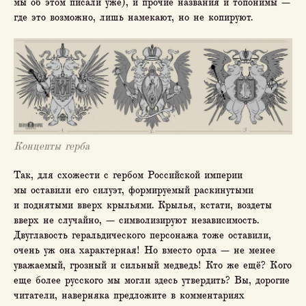
мы об этом писали уже), и прочие названия и топонимы —
где это возможно, лишь намекают, но не копируют.
Концепты герба
Так, для схожести с гербом Российской империи
мы оставили его силуэт, формируемый раскинутыми
и поднятыми вверх крыльями. Крылья, кстати, воздеты
вверх не случайно, — символизируют независимость.
Двуглавость геральдического персонажа тоже оставили,
очень уж она характерная! Но вместо орла — не менее
уважаемый, грозный и сильный медведь! Кто же ещё? Кого
еще более русского мы могли здесь утвердить? Вы, дорогие
читатели, наверняка предложите в комментариях