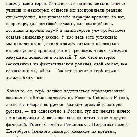
прежде всего герба. Кстати, если ордена, медали, значки
училищ и некоторых обществ мы воспроизвели реально
существующие, как узнаваемые маркеры времени, то вот,
к примеру, для почтовой службы, для полицейских,
военных и прочих служб и министерств уже требовалось
создать символику заново. У нас ведь есть установка:
мы намеренно не делаем прямых отсылок на реально
существующие организации и персонажи, чтобы избежать
ненужных домыслов и аллюзий. У нас своя история
(основанная на фантастическом романе), свой сюжет, все
совпадения случайны… Так вот, значит и герб страны
должен быть свой!
Конечно, он, герб, должен подчиняться геральдическим
законам и всё-таки намекать на Россию. Сибирь в России,
люди все говорят по-русски, колорит русский и история
русская, — мы однозначно в России, тут мы менять ничего
не планировали. А вот правящая династия у нас с другой
фамилией, Ромеевы вместо Романовых… Петроград вместо
Петербурга (немного сдвинуто название по времени,