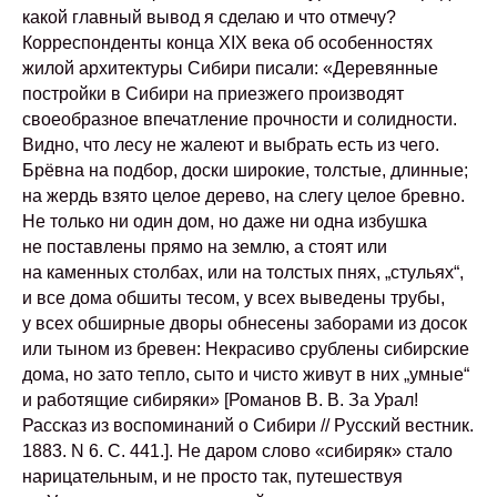
какой главный вывод я сделаю и что отмечу?
Корреспонденты конца XIX века об особенностях
жилой архитектуры Сибири писали: «Деревянные
постройки в Сибири на приезжего производят
своеобразное впечатление прочности и солидности.
Видно, что лесу не жалеют и выбрать есть из чего.
Брёвна на подбор, доски широкие, толстые, длинные;
на жердь взято целое дерево, на слегу целое бревно.
Не только ни один дом, но даже ни одна избушка
не поставлены прямо на землю, а стоят или
на каменных столбах, или на толстых пнях, „стульях“,
и все дома обшиты тесом, у всех выведены трубы,
у всех обширные дворы обнесены заборами из досок
или тыном из бревен: Некрасиво срублены сибирские
дома, но зато тепло, сыто и чисто живут в них „умные“
и работящие сибиряки» [Романов В. В. За Урал!
Рассказ из воспоминаний о Сибири // Русский вестник.
1883. N 6. С. 441.]. Не даром слово «сибиряк» стало
нарицательным, и не просто так, путешествуя