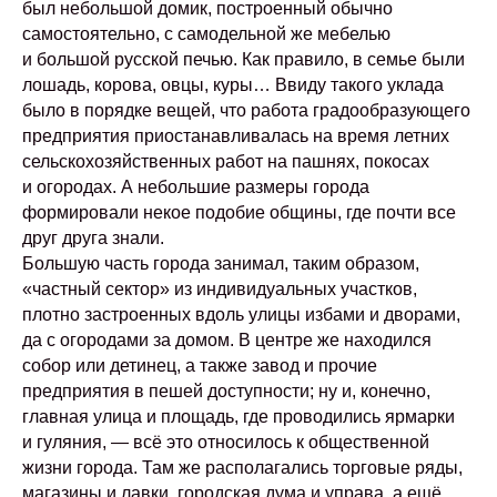
был небольшой домик, построенный обычно
самостоятельно, с самодельной же мебелью
и большой русской печью. Как правило, в семье были
лошадь, корова, овцы, куры… Ввиду такого уклада
было в порядке вещей, что работа градообразующего
предприятия приостанавливалась на время летних
сельскохозяйственных работ на пашнях, покосах
и огородах. А небольшие размеры города
формировали некое подобие общины, где почти все
друг друга знали.
Большую часть города занимал, таким образом,
«частный сектор» из индивидуальных участков,
плотно застроенных вдоль улицы избами и дворами,
да с огородами за домом. В центре же находился
собор или детинец, а также завод и прочие
предприятия в пешей доступности; ну и, конечно,
главная улица и площадь, где проводились ярмарки
и гуляния, — всё это относилось к общественной
жизни города. Там же располагались торговые ряды,
магазины и лавки, городская дума и управа, а ещё