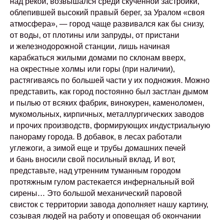
над рекой, возвышался среди скученной застройки,
облепившей высокий правый берег, за Уралом «своя
атмосфера», — город чаще развивался как бы снизу,
от воды, от плотины или запруды, от пристани
и железнодорожной станции, лишь начиная
карабкаться жилыми домами по склонам вверх,
на окрестные холмы или горы (при наличии),
растягиваясь по большей части у их подножия. Можно
представить, как город постоянно был застлан дымом
и пылью от всяких фабрик, винокурен, каменоломен,
мукомольных, кирпичных, металлургических заводов
и прочих производств, формирующих индустриальную
панораму города. В добавок, в лесах работали
углежоги, а зимой еще и трубы домашних печей
и бань вносили свой посильный вклад. И вот,
представьте, над утренним туманным городом
протяжным гулом растекается инфернальный вой
сирены… Это большой механический паровой
свисток с территории завода дополняет нашу картину,
созывая людей на работу и оповещая об окончании