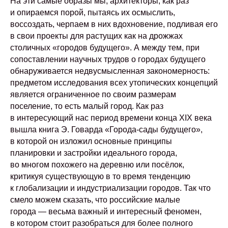
На эти самые образы мы, архитекторы, как раз
и опираемся порой, пытаясь их осмыслить,
воссоздать, черпаем в них вдохновение, подливая его
в свои проекты для растущих как на дрожжах
столичных «городов будущего». А между тем, при
сопоставлении научных трудов о городах будущего
обнаруживается недвусмысленная закономерность:
предметом исследования всех утопических концепций
является ограниченное по своим размерам
поселение, то есть малый город. Как раз
в интересующий нас период времени конца XIX века
вышла книга Э. Говарда «Города-сады будущего»,
в которой он изложил основные принципы
планировки и застройки идеального города,
во многом похожего на деревню или посёлок,
критикуя существующую в то время тенденцию
к глобализации и индустриализации городов. Так что
смело можем сказать, что российские малые
города — весьма важный и интересный феномен,
в котором стоит разобраться для более полного