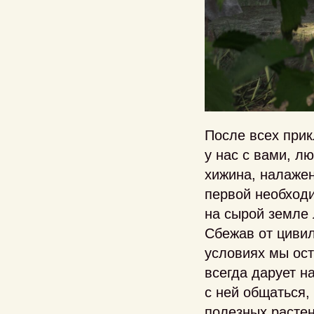
После всех прик
у нас с вами, л
хижина, налажен
первой необходи
на сырой земле 
Сбежав от цивил
условиях мы ост
всегда дарует н
с ней общаться,
полезных расте