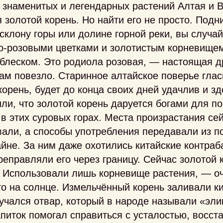
 знаменитых и легендарных растений Алтая и 
 золотой корень. Но найти его не просто. Подн
склону горы или долине горной реки, вы случа
то‑розовыми цветками и золотистым корневищ
блеском. Это родиола розовая, — настоящая д
ам повезло. Старинное алтайское поверье гласи
корень, будет до конца своих дней удачлив и з
или, что золотой корень даруется богами для п
 в этих суровых горах. Места произрастания се
али, а способы употребления передавали из п
айне. За ним даже охотились китайские контра
реправляли его через границу. Сейчас золотой
у. Использовали лишь корневище растения, — 
о на солнце. Измельчённый корень заливали к
учался отвар, который в народе называли «эл
питок помогал справиться с усталостью, восс