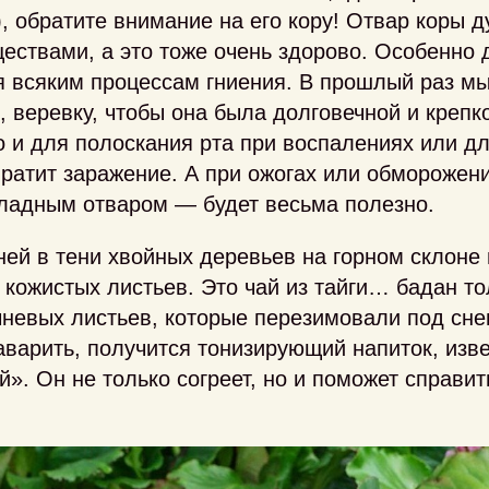
, обратите внимание на его кору! Отвар коры д
ствами, а это тоже очень здорово. Особенно 
я всяким процессам гниения. В прошлый раз м
, веревку, чтобы она была долговечной и крепк
о и для полоскания рта при воспалениях или 
вратит заражение. А при ожогах или обморожен
хладным отваром — будет весьма полезно.
ней в тени хвойных деревьев на горном склоне
 кожистых листьев. Это чай из тайги… бадан т
чневых листьев, которые перезимовали под сне
аварить, получится тонизирующий напиток, изв
й». Он не только согреет, но и поможет справит
.