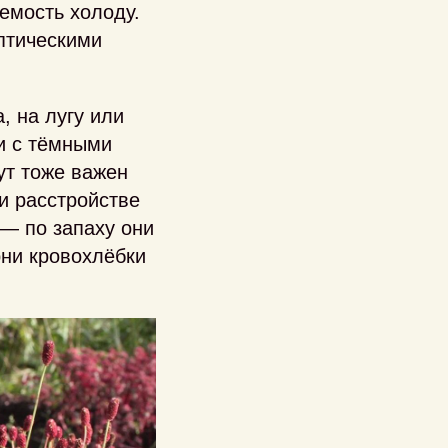
емость холоду.
птическими
, на лугу или
ли с тёмными
ут тоже важен
и расстройстве
 — по запаху они
ни кровохлёбки