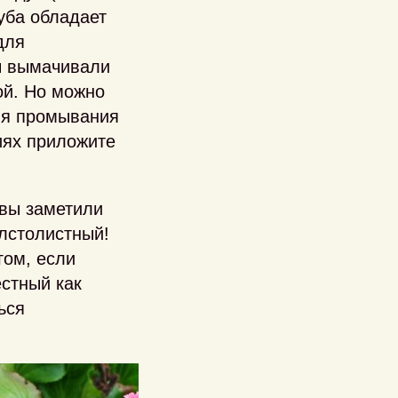
уба обладает
для
ы вымачивали
ой. Но можно
для промывания
иях приложите
 вы заметили
олстолистный!
гом, если
естный как
ься