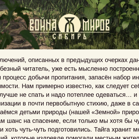
лючений, описанных в предыдущих очерках дан
юбезный читатель, уже есть мысленно построен
 процесс добычи пропитания, запасён набор и
мости. Нам примерно известно, как следует себ
лучше не спать и надо потеплее одеваться… и 
изации в почти первобытную стихию, даже в с
аёмся детьми природы (нашей «Земной» природ
ам шанс на спасение, если только мы хотя бы ч
 и хоть чуть-чуть подготовились. Тайга хранит 
ний, которые издревле помогали местным жите