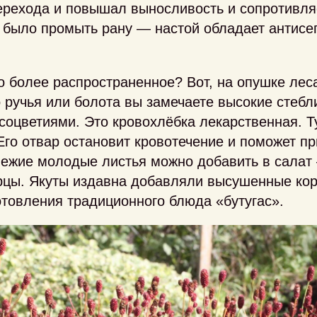
ерехода и повышал выносливость и сопротивля
 было промыть рану — настой обладает антисе
то более распространенное? Вот, на опушке леса
о ручья или болота вы замечаете высокие стеб
оцветиями. Это кровохлёбка лекарственная. Т
Его отвар остановит кровотечение и поможет пр
вежие молодые листья можно добавить в салат
рцы. Якуты издавна добавляли высушенные кор
отовления традиционного блюда «бутугас».