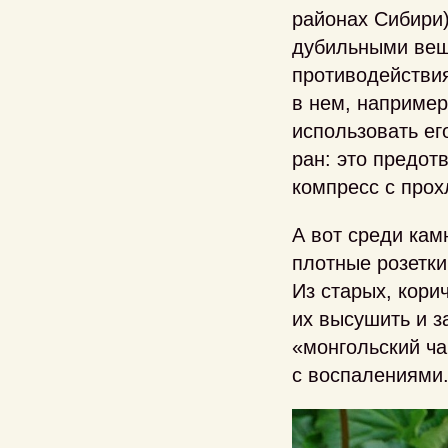
районах Сибири)
дубильными веще
противодействи
в нем, например
использовать ег
ран: это предот
компресс с про
А вот среди кам
плотные розетки
Из старых, кори
их высушить и з
«монгольский ча
с воспалениями