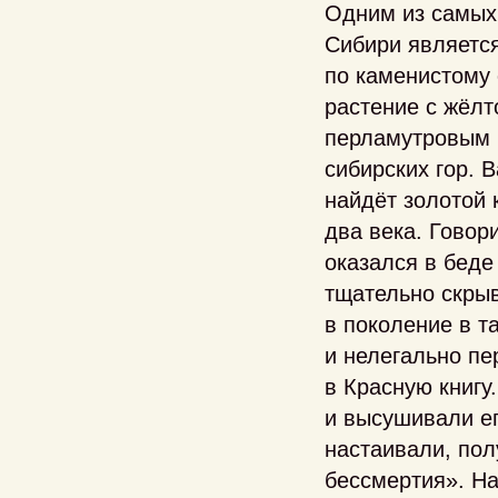
Одним из самых
Сибири является
по каменистому 
растение с жёл
перламутровым 
сибирских гор. В
найдёт золотой 
два века. Говор
оказался в беде
тщательно скрыв
в поколение в т
и нелегально пе
в Красную книг
и высушивали ег
настаивали, пол
бессмертия». На