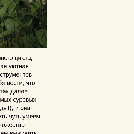
ного цикла,
ная уютная
нструментов
я вести, что
так далее.
амых суровых
ы!), и она
уть-чуть умеем
множество
лям выживать,