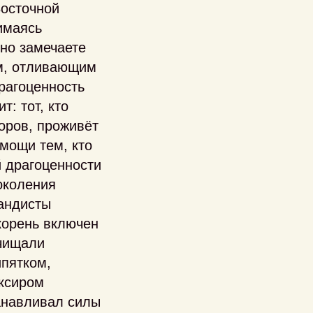
Восточной
имаясь
йно замечаете
ем, отливающим
рагоценность
т: тот, кто
доров, проживёт
омощи тем, кто
й драгоценности
околения
бандисты
 корень включен
очищали
ипятком,
иксиром
танавливал силы