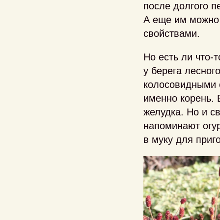
после долгого п
А еще им можно
свойствами.
Но есть ли что-
у берега лесног
колосовидными с
именно корень. 
желудка. Но и с
напоминают огу
в муку для приг