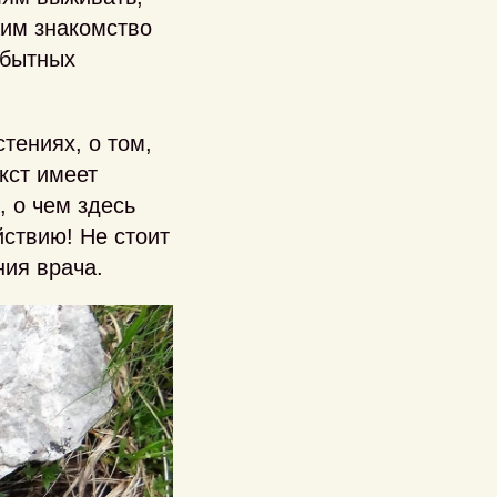
жим знакомство
обытных
тениях, о том,
кст имеет
, о чем здесь
йствию! Не стоит
ния врача.