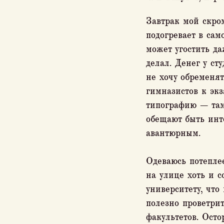
Завтрак мой скром
подогревает в са
может угостить д
делал. Денег у ст
не хочу обременя
гимназистов к экз
типографию — там,
обещают быть инт
авантюрным.
Одеваюсь потепле
на улице хоть и 
университету, что
полезно проветрит
факультетов. Ост