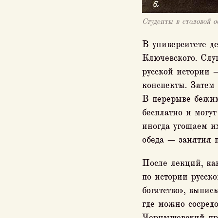
Студенты в столовой 
В университете д
Ключевского. Слуш
русской истории —
конспекты. Затем
В перерыве бежим
бесплатно и могут
иногда угощаем и
обеда — занятия п
После лекций, как
по истории русск
богатство», выпис
где можно сосредо
Чернышевский пре