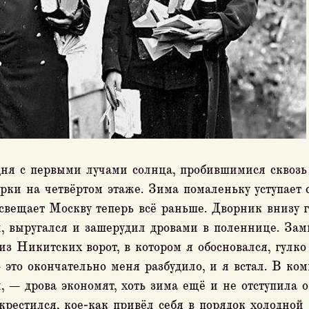
дня с первыми лучами солнца, пробившимися сквозь
ки на четвёртом этаже. Зима помаленьку уступает с
освещает Москву теперь всё раньше. Дворник внизу 
л, выругался и зашерудил дровами в поленнице. Зам
из Никитских ворот, в котором я обосновался, гулко
 это окончательно меня разбудило, и я встал. В ком
, — дрова экономят, хоть зима ещё и не отступила о
крестился, кое‑как привёл себя в порядок холодной