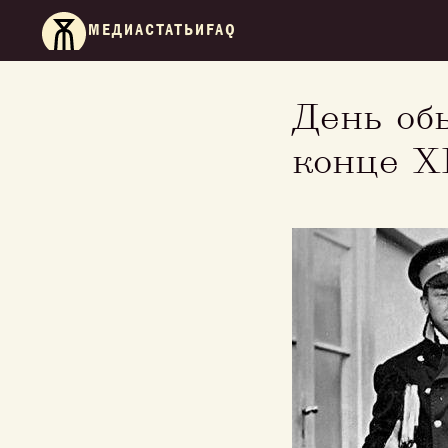
МЕДИА
СТАТЬИ
FAQ
День об
конце X