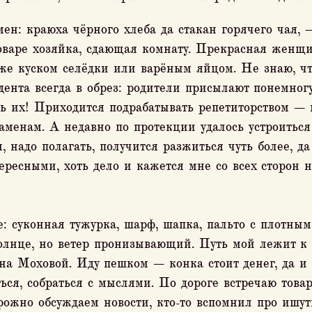
ен: краюха чёрного хлеба да стакан горячего чая, 
моваре хозяйка, сдающая комнату. Прекрасная женщи
аже куском селёдки или варёным яйцом. Не знаю, чт
удента всегда в обрез: родители присылают понемногу
ть их! Приходится подрабатывать репетиторством — 
аменам. А недавно по протекции удалось устроитьс
 надо полагать, получится разжиться чуть более, да
ересными, хоть дело и кажется мне со всех сторон 
е: суконная тужурка, шарф, шапка, пальто с плотны
солнце, но ветер пронизывающий. Путь мой лежит к
 на Моховой. Иду пешком — конка стоит денег, да и 
ься, собраться с мыслями. По дороге встречаю това
орожно обсуждаем новости, кто-то вспомнил про ишу