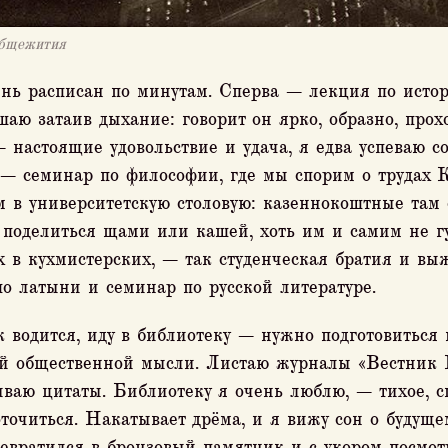
общежития
ень расписан по минутам. Сперва — лекция по истор
аю затаив дыхание: говорит он ярко, образно, прохо
 настоящие удовольствие и удача, я едва успеваю со
 — семинар по философии, где мы спорим о трудах К
 в университетскую столовую: казеннокоштные там 
 поделиться щами или кашей, хоть им и самим не гу
х в кухмистерских, — так студенческая братия и вы
о латыни и семинар по русской литературе.
 водится, иду в библиотеку — нужно подготовиться 
ой общественной мысли. Листаю журналы «Вестник 
ываю цитаты. Библиотеку я очень люблю, — тихое, с
точиться. Накатывает дрёма, и я вижу сон о будуще
вратился в бронзовый памятник и с укором посмот