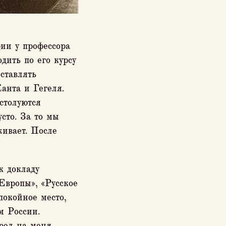
ии у профессора
дить по его курсу
ставлять
анта и Гегеля.
столуются
сто. За то мы
живает. После
к докладу
Европы», «Русское
покойное место,
м России.
рел на меня.