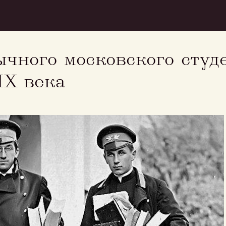
ычного московского студ
IX века