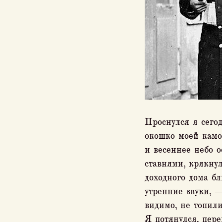
Проснулся я сего
окошко моей камор
и весеннее небо 
ставнями, крякну
доходного дома бл
утренние звуки, —
видимо, не топили
Я потянулся, пере