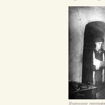
Подпольная типограф