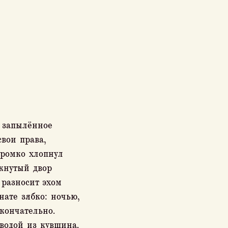
 запылённое
вои права,
громко хлопнул
кнутый двор
 разносит эхом
нате зябко: ночью,
кончательно.
 водой из кувшина.