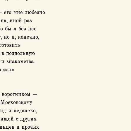
— его мне любезно
на, иной раз
о бы я без нее
, но я, конечно,
готовить
я в подпольную
 и знакомства
немало
м воротником —
 Московскому
идти недалеко,
рищей с других
тинцев и прочих