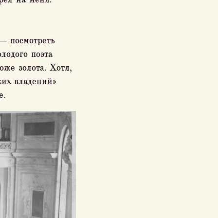
 — посмотреть
лодого поэта
оже золота. Хотя,
ких владений»
е.