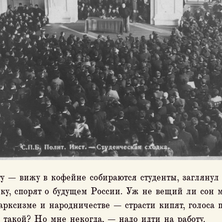
у — вижу в кофейне собираются студенты, заглянул 
ку, спорят о будущем России. Уж не вещий ли сон 
арксизме и народничестве — страсти кипят, голоса 
я такой? Но мне некогда, — надо идти на работу.